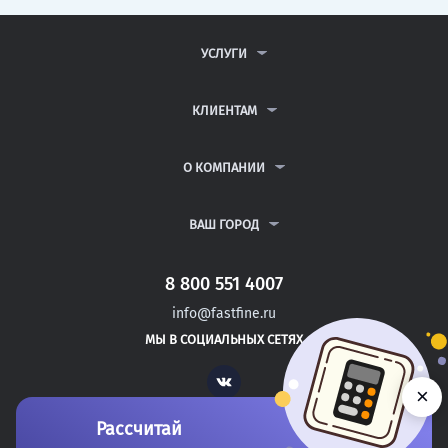
УСЛУГИ
КОНТРОЛЬНЫЕ РАБОТЫ
ДИПЛОМНЫЕ РАБОТЫ
КЛИЕНТАМ
КУРСОВЫЕ РАБОТЫ
АНТИПЛАГИАТ
РЕФЕРАТЫ
ВОПРОСЫ И ОТВЕТЫ
О КОМПАНИИ
ВСЕ УСЛУГИ
ПУБЛИЧНАЯ ОФЕРТА
О КОМПАНИИ
ПОЛИТИКА КОНФИДЕНЦИАЛЬНОСТИ
КОНТАКТЫ
ВАШ ГОРОД
АВТОРАМ
МОСКВА
САНКТ-ПЕТЕРБУРГ
8 800 551 4007
ЮБИЛЕЙНЫЙ
info@fastfine.ru
ДЯТЬКОВО
МЫ В СОЦИАЛЬНЫХ СЕТЯХ
МАЛОЯРОСЛАВЕЦ
Vk
×
Рассчитай